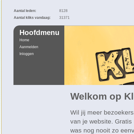
Aantal leden:
8128
Aantal kliks vandaag:
31371
Hoofdmenu
Home
Aanmelden
Inloggen
Welkom op Kl
Wil jij meer bezoekers
van je website. Gratis
was nog nooit zo een