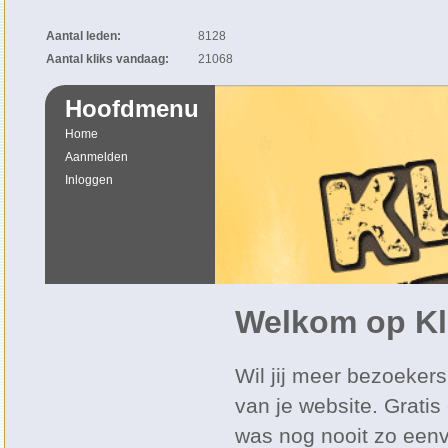
Aantal leden:
8128
Aantal kliks vandaag:
21068
Hoofdmenu
Home
Aanmelden
Inloggen
Welkom op Kl
Wil jij meer bezoekers
van je website. Gratis
was nog nooit zo een