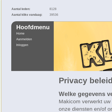
Aantal leden:
8128
Aantal kliks vandaag:
39536
Hoofdmenu
Home
Aanmelden
Inloggen
Privacy belei
Welke gegevens v
Makicom verwerkt uw 
onze diensten en/of om